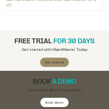
VD
FREE TRIAL
FOR 30 DAYS
Get started with MaintMaster Today
Get started
BOOK
A DEMO
Learn more about the system
Book demo