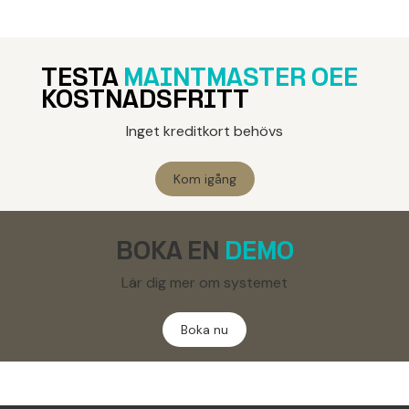
TESTA
MAINTMASTER OEE
KOSTNADSFRITT
Inget kreditkort behövs
Kom igång
BOKA EN
DEMO
Lär dig mer om systemet
Boka nu