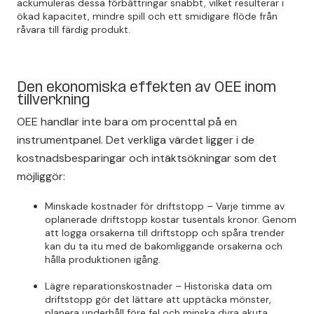
ackumuleras dessa förbättringar snabbt, vilket resulterar i
ökad kapacitet, mindre spill och ett smidigare flöde från
råvara till färdig produkt.
Den ekonomiska effekten av OEE inom
tillverkning
OEE handlar inte bara om procenttal på en
instrumentpanel. Det verkliga värdet ligger i de
kostnadsbesparingar och intäktsökningar som det
möjliggör:
Minskade kostnader för driftstopp – Varje timme av
oplanerade driftstopp kostar tusentals kronor. Genom
att logga orsakerna till driftstopp och spåra trender
kan du ta itu med de bakomliggande orsakerna och
hålla produktionen igång.
Lägre reparationskostnader – Historiska data om
driftstopp gör det lättare att upptäcka mönster,
planera underhåll före fel och minska dyra akuta