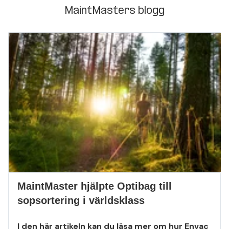
MaintMasters blogg
MaintMaster hjälpte Optibag till
sopsortering i världsklass
I den här artikeln kan du läsa mer om hur Envac