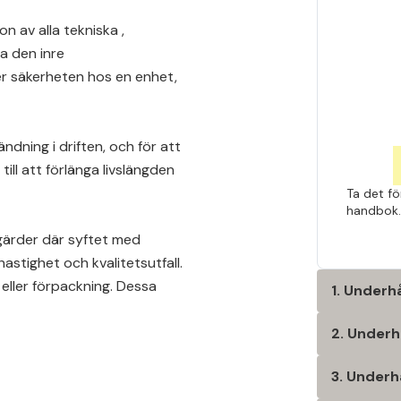
n av alla tekniska ,
a den inre
er säkerheten hos en enhet,
ndning i driften, och för att
till att förlänga livslängden
Ta det f
handbok. 
gärder där syftet med
astighet och kvalitetsutfall.
eller förpackning. Dessa
1. Underh
2. Underhå
3. Underh