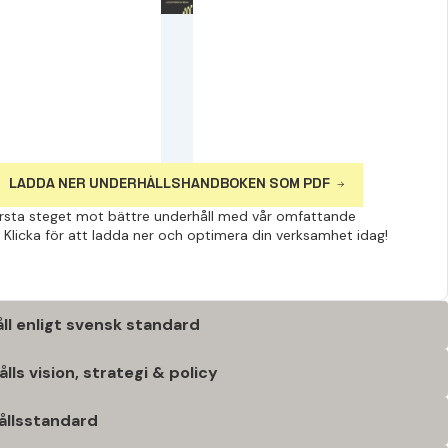
LADDA NER UNDERHÅLLSHANDBOKEN SOM PDF
örsta steget mot bättre underhåll med vår omfattande
Klicka för att ladda ner och optimera din verksamhet idag!
åll enligt svensk standard
lls vision, strategi & policy
ållsstandard