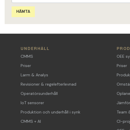
UNDERHÅLL
PRO
CMMS
OEE s
Priser
Priser
Larm & Analys
Produk
Revisioner & regelefterlevnad
Omställ
Operatörsunderhåll
Oplane
IoT sensorer
Jämför
Produktion och underhåll i synk
Team &
CMMS + AI
CI-pro