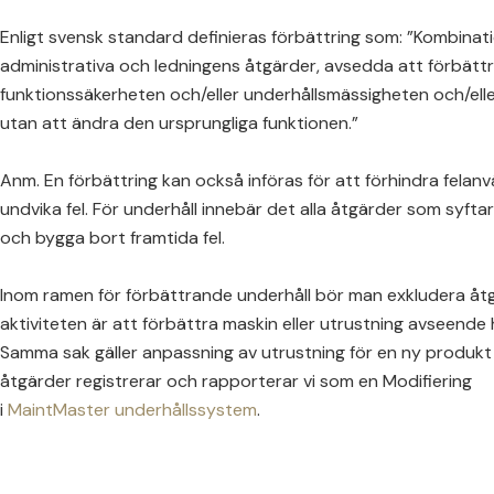
Enligt svensk standard definieras förbättring som: ”Kombinatio
administrativa och ledningens åtgärder, avsedda att förbättr
funktionssäkerheten och/eller underhållsmässigheten och/ell
utan att ändra den ursprungliga funktionen.”
Anm. En förbättring kan också införas för att förhindra felanvä
undvika fel. För underhåll innebär det alla åtgärder som syftar 
och bygga bort framtida fel.
Inom ramen för förbättrande underhåll bör man exkludera åt
aktiviteten är att förbättra maskin eller utrustning avseende h
Samma sak gäller anpassning av utrustning för en ny produkt 
åtgärder registrerar och rapporterar vi som en Modifiering
i
MaintMaster underhållssystem
.