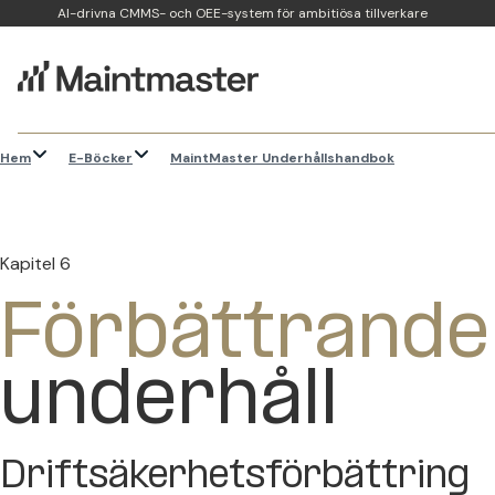
AI-drivna CMMS- och OEE-system för ambitiösa tillverkare
Hem
E-Böcker
MaintMaster Underhållshandbok
Kapitel 6
Förbättrande
underhåll
Driftsäkerhetsförbättring