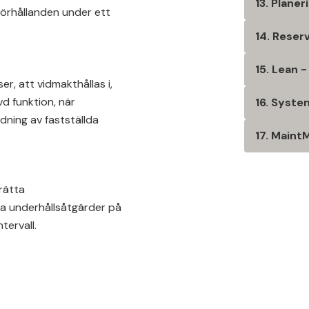
13. Plane
förhållanden under ett
14. Reser
15. Lean -
r, att vidmakthållas i,
ävd funktion, när
16. Syste
dning av fastställda
17. Maint
rätta
vda underhållsåtgärder på
tervall.