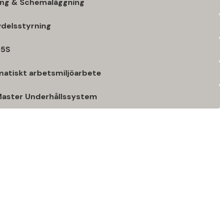
ring & Schemaläggning
vdelsstyrning
 5S
matiskt arbetsmiljöarbete
Master Underhållssystem