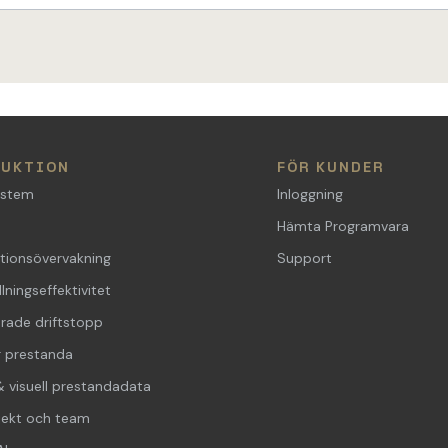
DUKTION
FÖR KUNDER
ystem
Inloggning
Hämta Programvara
tionsövervakning
Support
ningseffektivitet
rade driftstopp
 prestanda
 visuell prestandadata
jekt och team