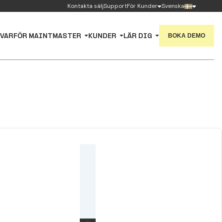
Kontakta sälj
Support
För Kunder
Svenska
BOKA DEMO
VARFÖR MAINTMASTER
KUNDER
LÄR DIG