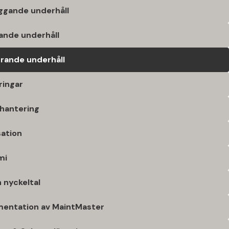
ggande underhåll
pande underhåll
trande underhåll
ringar
hantering
sation
mi
h nyckeltal
mentation av MaintMaster