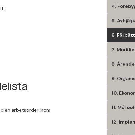
4. Föreby
LL:
5. Avhjäl
6. Förbät
7. Modifie
8. Ärende
9. Organi
elista
10. Ekono
11. Mål oc
ed en arbetsorder inom
12. Imple